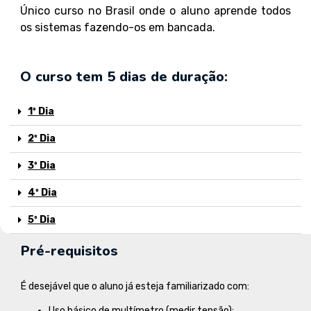
Único curso no Brasil onde o aluno aprende todos
os sistemas fazendo-os em bancada.
O curso tem 5 dias de duração:
1º Dia
2º Dia
3º Dia
4º Dia
5º Dia
Pré-requisitos
É desejável que o aluno já esteja familiarizado com:
Uso básico de multímetro (medir tensão);